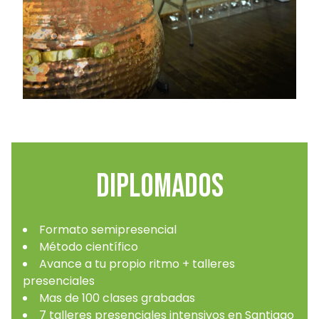
Diplomados
Formato semipresencial
Método científico
Avance a tu propio ritmo + talleres
presenciales
Mas de 100 clases grabadas
7 talleres presenciales intensivos en Santiago