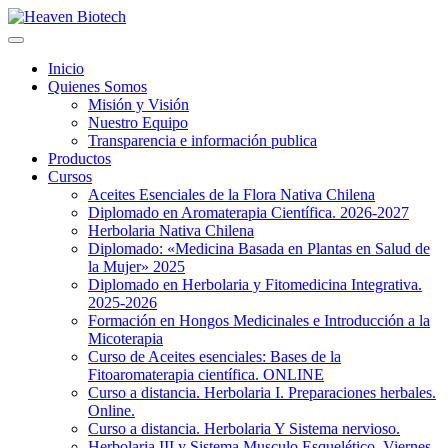
Inicio
Quienes Somos
Misión y Visión
Nuestro Equipo
Transparencia e información publica
Productos
Cursos
Aceites Esenciales de la Flora Nativa Chilena
Diplomado en Aromaterapia Científica. 2026-2027
Herbolaria Nativa Chilena
Diplomado: «Medicina Basada en Plantas en Salud de
la Mujer» 2025
Diplomado en Herbolaria y Fitomedicina Integrativa.
2025-2026
Formación en Hongos Medicinales e Introducción a la
Micoterapia
Curso de Aceites esenciales: Bases de la
Fitoaromaterapia científica. ONLINE
Curso a distancia. Herbolaria I. Preparaciones herbales.
Online.
Curso a distancia. Herbolaria Y Sistema nervioso.
Herbolaria III y Sistema Musculo Esquelético. Viernes.