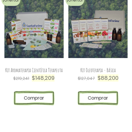
¡Oferta!
¡Oferta!
Kit Aromaterapia Científica Terapeuta
Kit Oleoterapia – Básica
$
148,209
$
88,200
$
219,241
$
127,047
Comprar
Comprar