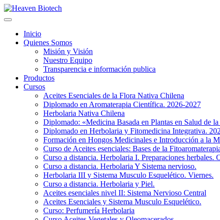
Inicio
Quienes Somos
Misión y Visión
Nuestro Equipo
Transparencia e información publica
Productos
Cursos
Aceites Esenciales de la Flora Nativa Chilena
Diplomado en Aromaterapia Científica. 2026-2027
Herbolaria Nativa Chilena
Diplomado: «Medicina Basada en Plantas en Salud de l
Diplomado en Herbolaria y Fitomedicina Integrativa. 2
Formación en Hongos Medicinales e Introducción a la M
Curso de Aceites esenciales: Bases de la Fitoaromaterap
Curso a distancia. Herbolaria I. Preparaciones herbales. 
Curso a distancia. Herbolaria Y Sistema nervioso.
Herbolaria III y Sistema Musculo Esquelético. Viernes.
Curso a distancia. Herbolaria y Piel.
Aceites esenciales nivel II: Sistema Nervioso Central
Aceites Esenciales y Sistema Musculo Esquelético.
Curso: Perfumería Herbolaria
Curso Aceites Vegetales y Oleomacerados