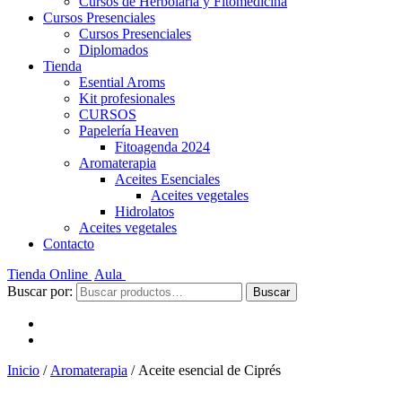
Cursos de Herbolaria y Fitomedicina
Cursos Presenciales
Cursos Presenciales
Diplomados
Tienda
Esential Aroms
Kit profesionales
CURSOS
Papelería Heaven
Fitoagenda 2024
Aromaterapia
Aceites Esenciales
Aceites vegetales
Hidrolatos
Aceites vegetales
Contacto
Tienda Online
Aula
Buscar por:
Buscar
Inicio
/
Aromaterapia
/ Aceite esencial de Ciprés