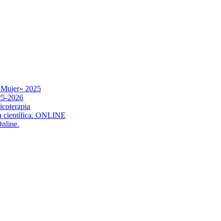
a Mujer» 2025
025-2026
icoterapia
ia científica. ONLINE
Online.