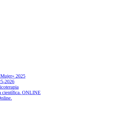
a Mujer» 2025
025-2026
icoterapia
ia científica. ONLINE
Online.