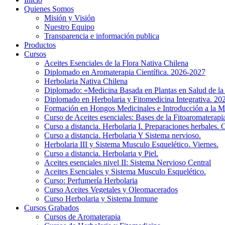
Quienes Somos
Misión y Visión
Nuestro Equipo
Transparencia e información publica
Productos
Cursos
Aceites Esenciales de la Flora Nativa Chilena
Diplomado en Aromaterapia Científica. 2026-2027
Herbolaria Nativa Chilena
Diplomado: «Medicina Basada en Plantas en Salud de l
Diplomado en Herbolaria y Fitomedicina Integrativa. 2
Formación en Hongos Medicinales e Introducción a la M
Curso de Aceites esenciales: Bases de la Fitoaromaterap
Curso a distancia. Herbolaria I. Preparaciones herbales. 
Curso a distancia. Herbolaria Y Sistema nervioso.
Herbolaria III y Sistema Musculo Esquelético. Viernes.
Curso a distancia. Herbolaria y Piel.
Aceites esenciales nivel II: Sistema Nervioso Central
Aceites Esenciales y Sistema Musculo Esquelético.
Curso: Perfumería Herbolaria
Curso Aceites Vegetales y Oleomacerados
Curso Herbolaria y Sistema Inmune
Cursos Grabados
Cursos de Aromaterapia