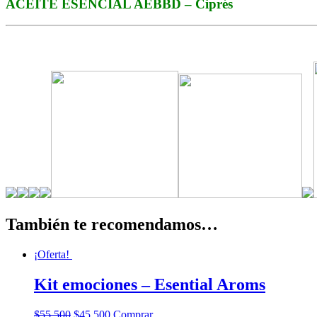
ACEITE ESENCIAL AEBBD – Ciprés
También te recomendamos…
¡Oferta!
Kit emociones – Esential Aroms
$
55,500
$
45,500
Comprar