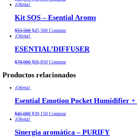
¡Oferta!
Kit SOS – Esential Aroms
$
55,500
$
45,500
Comprar
¡Oferta!
ESENTIAL’DIFFUSER
$
78,000
$
66,850
Comprar
Productos relacionados
¡Oferta!
Esential Emotion Pocket Humidifier + 
$
45,000
$
39,150
Comprar
¡Oferta!
Sinergia aromática – PURIFY