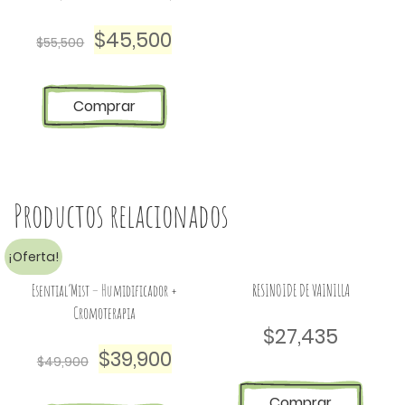
$
45,500
$
55,500
Comprar
Productos relacionados
¡Oferta!
Esential’Mist – Humidificador +
RESINOIDE DE VAINILLA
Cromoterapia
$
27,435
$
39,900
$
49,900
Comprar