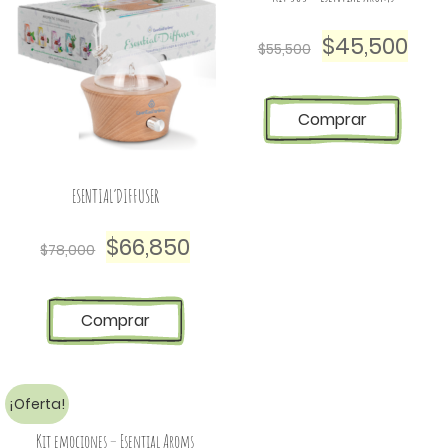
$
45,500
$
55,500
Comprar
ESENTIAL’DIFFUSER
$
66,850
$
78,000
Comprar
¡Oferta!
Kit emociones – Esential Aroms