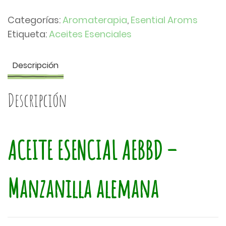
de
Categorías:
Aromaterapia
,
Esential Aroms
Manzanilla
Etiqueta:
Aceites Esenciales
alemana
cantidad
Descripción
Descripción
ACEITE ESENCIAL AEBBD –
Manzanilla alemana