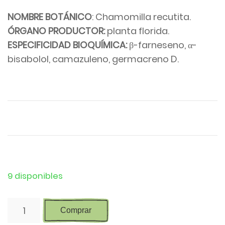
NOMBRE BOTÁNICO
: Chamomilla recutita.
ÓRGANO PRODUCTOR:
planta florida.
ESPECIFICIDAD BIOQUÍMICA:
β-farneseno, α-
bisabolol, camazuleno, germacreno D.
9 disponibles
Aceite
Comprar
esencial