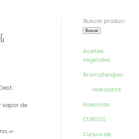
Buscar
por:
Buscar
ng
Aceites
vegetales
Aromaterapia
Dest.
Hidrolatos
Asesorías
r vapor de
CURSOS
no, α-
Cursos de