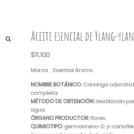
Aceite esencial de Ylang-yla
$
11,100
Marca . : Esential Aroms
NOMBRE BOTÁ
NICO
: Cananga odorata 
completa
MÉTODO DE OBTENCIÓN:
destilación po
agua.
ÓRGANO PRODUCTOR:
flores.
QUIMIOTIPO:
germacreno-D, β-cariofile