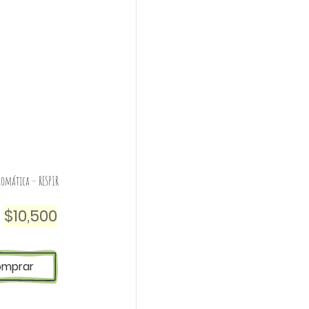
romática – RESPIR
$
10,500
omprar