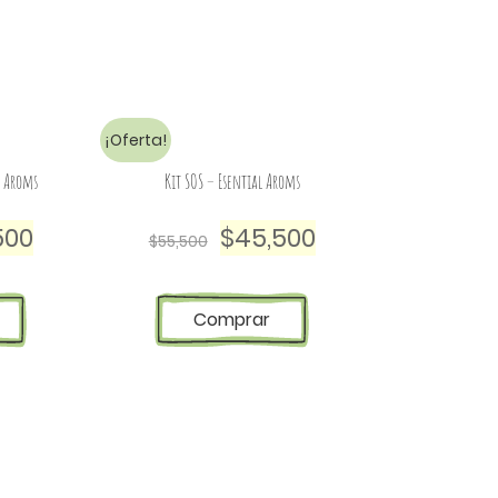
¡Oferta!
l Aroms
Kit SOS – Esential Aroms
500
$
45,500
$
55,500
Comprar