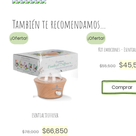
También te recomendamos…
¡Oferta!
¡Oferta!
Kit emociones – Esentia
$
45,
$
55,500
Comprar
ESENTIAL’DIFFUSER
$
66,850
$
78,000