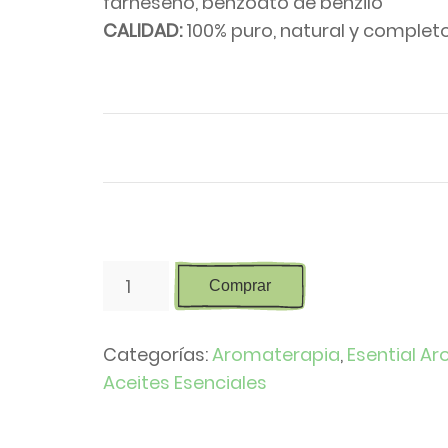
farneseno, benzoato de benzilo
CALIDAD:
100% puro, natural y completo
Aceite
Comprar
esencial
de
Categorías:
Aromaterapia
,
Esential A
Ylang-
Aceites Esenciales
ylang
cantidad