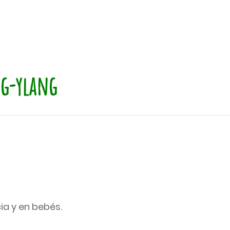
ng-ylang
ia y en bebés.