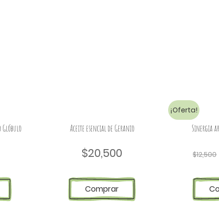
¡Oferta!
o Glóbulo
Aceite esencial de Geranio
Sinergia a
$
20,500
$
12,500
Comprar
C