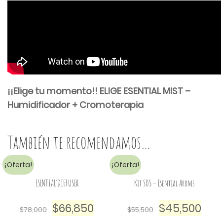
¡¡Elige tu momento!! ELIGE ESENTIAL MIST –
Humidificador + Cromoterapia
También te recomendamos…
¡Oferta!
¡Oferta!
ESENTIAL’DIFFUSER
Kit SOS – Esential Aroms
$
66,850
$
45,500
$
78,000
$
55,500