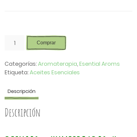
Esential’Mist
Comprar
-
Humidificador
Categorías:
Aromaterapia
,
Esential Aroms
+
Etiqueta:
Aceites Esenciales
Cromoterapia
cantidad
Descripción
Descripción