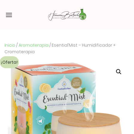
Inicio
/
Aromaterapia
/ Esential’Mist – Humidificador +
Cromoterapia
¡Oferta!