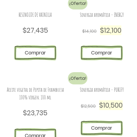
¡Oferta!
RESINOIDE DE VAINILLA
Sinergia aromática – ENERGY
$
27,435
$
12,100
$
14,100
Comprar
Comprar
¡Oferta!
Aceite vegetal de Pepita de Frambuesa
Sinergia aromática – PURIFY
100% virgen. 100 ml
$
10,500
$
12,500
$
23,735
Comprar
Comprar