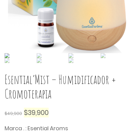
Esential’Mist – Humidificador +
Cromoterapia
$
39,900
$
49,900
Marca . : Esential Aroms