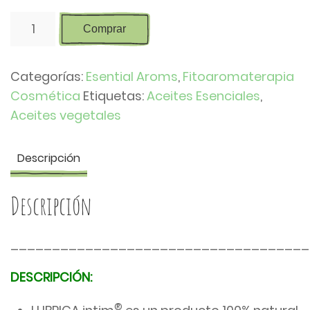
LUBRICA
Comprar
intim®
-
Categorías:
Esential Aroms
,
Fitoaromaterapia
15
Cosmética
Etiquetas:
Aceites Esenciales
,
ml
Aceites vegetales
cantidad
Descripción
Descripción
____________________________________
DESCRIPCIÓN:
®