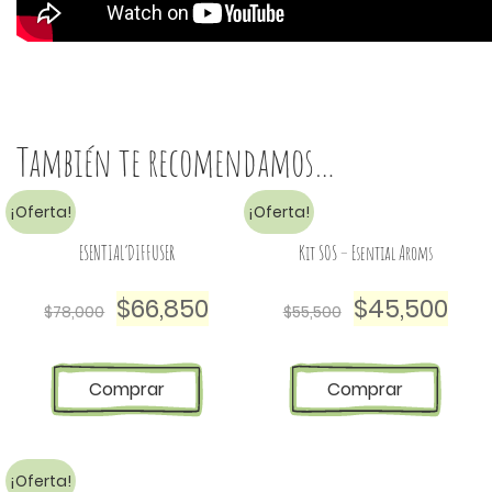
También te recomendamos…
¡Oferta!
¡Oferta!
ESENTIAL’DIFFUSER
Kit SOS – Esential Aroms
$
66,850
$
45,500
$
78,000
$
55,500
Comprar
Comprar
¡Oferta!