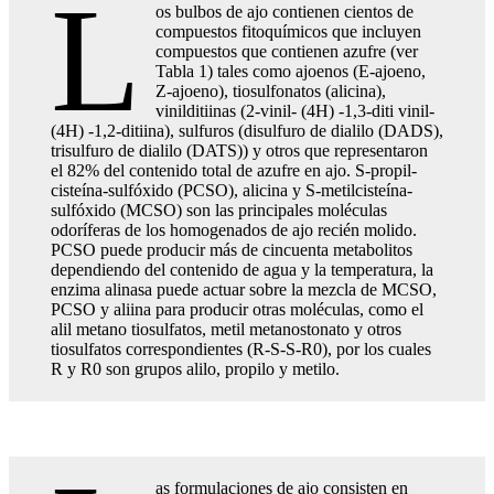
L
os bulbos de ajo contienen cientos de
compuestos fitoquímicos que incluyen
compuestos que contienen azufre (ver
Tabla 1) tales como ajoenos (E-ajoeno,
Z-ajoeno), tiosulfonatos (alicina),
vinilditiinas (2-vinil- (4H) -1,3-diti vinil-
(4H) -1,2-ditiina), sulfuros (disulfuro de dialilo (DADS),
trisulfuro de dialilo (DATS)) y otros que representaron
el 82% del contenido total de azufre en ajo. S-propil-
cisteína-sulfóxido (PCSO), alicina y S-metilcisteína-
sulfóxido (MCSO) son las principales moléculas
odoríferas de los homogenados de ajo recién molido.
PCSO puede producir más de cincuenta metabolitos
dependiendo del contenido de agua y la temperatura, la
enzima alinasa puede actuar sobre la mezcla de MCSO,
PCSO y aliina para producir otras moléculas, como el
alil metano tiosulfatos, metil metanostonato y otros
tiosulfatos correspondientes (R-S-S-R0), por los cuales
R y R0 son grupos alilo, propilo y metilo.
as formulaciones de ajo consisten en