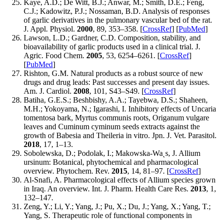
Kaye, A.D.; De Witt, B.J.; Anwar, M.; Smith, D.E.; Feng,
C.J.; Kadowitz, P.J.; Nossaman, B.D. Analysis of responses
of garlic derivatives in the pulmonary vascular bed of the rat.
J. Appl. Physiol.
2000
, 89, 353–358. [
CrossRef
] [
PubMed
]
Lawson, L.D.; Gardner, C.D. Composition, stability, and
bioavailability of garlic products used in a clinical trial. J.
Agric. Food Chem.
2005
, 53, 6254–6261. [
CrossRef
]
[
PubMed
]
Rishton, G.M. Natural products as a robust source of new
drugs and drug leads: Past successes and present day issues.
Am. J. Cardiol.
2008
, 101, S43–S49. [
CrossRef
]
Batiha, G.E.S.; Beshbishy, A.A.; Tayebwa, D.S.; Shaheen,
M.H.; Yokoyama, N.; Igarashi, I. Inhibitory effects of Uncaria
tomentosa bark, Myrtus communis roots, Origanum vulgare
leaves and Cuminum cyminum seeds extracts against the
growth of Babesia and Theileria in vitro. Jpn. J. Vet. Parasitol.
2018
, 17, 1–13.
Sobolewska, D.; Podolak, I.; Makowska-Wa˛s, J. Allium
ursinum: Botanical, phytochemical and pharmacological
overview. Phytochem. Rev.
2015
, 14, 81–97. [
CrossRef
]
Al-Snafi, A. Pharmacological effects of Allium species grown
in Iraq. An overview. Int. J. Pharm. Health Care Res.
2013
, 1,
132–147.
Zeng, Y.; Li, Y.; Yang, J.; Pu, X.; Du, J.; Yang, X.; Yang, T.;
Yang, S. Therapeutic role of functional components in