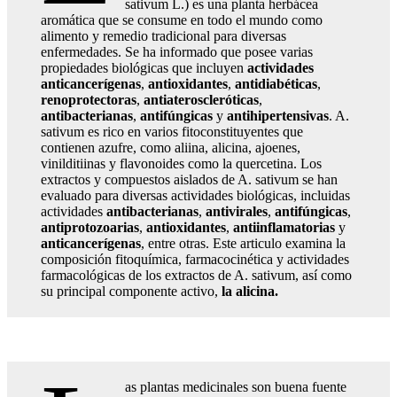
sativum L.) es una planta herbácea
aromática que se consume en todo el mundo como
alimento y remedio tradicional para diversas
enfermedades. Se ha informado que posee varias
propiedades biológicas que incluyen
actividades
anticancerígenas
,
antioxidantes
,
antidiabéticas
,
renoprotectoras
,
antiateroscleróticas
,
antibacterianas
,
antifúngicas
y
antihipertensivas
. A.
sativum es rico en varios fitoconstituyentes que
contienen azufre, como aliina, alicina, ajoenes,
vinilditiinas y flavonoides como la quercetina. Los
extractos y compuestos aislados de A. sativum se han
evaluado para diversas actividades biológicas, incluidas
actividades
antibacterianas
,
antivirales
,
antifúngicas
,
antiprotozoarias
,
antioxidantes
,
antiinflamatorias
y
anticancerígenas
, entre otras. Este articulo examina la
composición fitoquímica, farmacocinética y actividades
farmacológicas de los extractos de A. sativum, así como
su principal componente activo,
la alicina.
as plantas medicinales son buena fuente