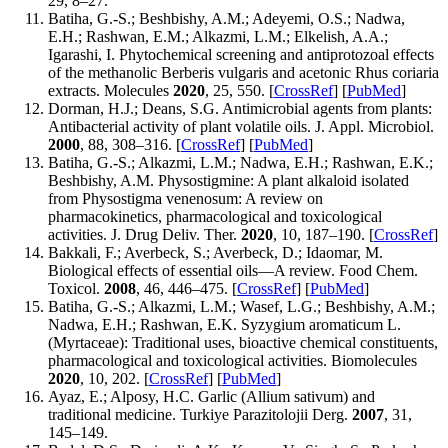
29, 8–27.
Batiha, G.-S.; Beshbishy, A.M.; Adeyemi, O.S.; Nadwa,
E.H.; Rashwan, E.M.; Alkazmi, L.M.; Elkelish, A.A.;
Igarashi, I. Phytochemical screening and antiprotozoal effects
of the methanolic Berberis vulgaris and acetonic Rhus coriaria
extracts. Molecules
2020
, 25, 550. [
CrossRef
] [
PubMed
]
Dorman, H.J.; Deans, S.G. Antimicrobial agents from plants:
Antibacterial activity of plant volatile oils. J. Appl. Microbiol.
2000
, 88, 308–316. [
CrossRef
] [
PubMed
]
Batiha, G.-S.; Alkazmi, L.M.; Nadwa, E.H.; Rashwan, E.K.;
Beshbishy, A.M. Physostigmine: A plant alkaloid isolated
from Physostigma venenosum: A review on
pharmacokinetics, pharmacological and toxicological
activities. J. Drug Deliv. Ther.
2020
, 10, 187–190. [
CrossRef
]
Bakkali, F.; Averbeck, S.; Averbeck, D.; Idaomar, M.
Biological effects of essential oils—A review. Food Chem.
Toxicol.
2008
, 46, 446–475. [
CrossRef
] [
PubMed
]
Batiha, G.-S.; Alkazmi, L.M.; Wasef, L.G.; Beshbishy, A.M.;
Nadwa, E.H.; Rashwan, E.K. Syzygium aromaticum L.
(Myrtaceae): Traditional uses, bioactive chemical constituents,
pharmacological and toxicological activities. Biomolecules
2020
, 10, 202. [
CrossRef
] [
PubMed
]
Ayaz, E.; Alposy, H.C. Garlic (Allium sativum) and
traditional medicine. Turkiye Parazitolojii Derg.
2007
, 31,
145–149.