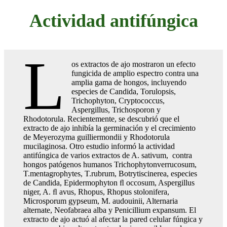
Actividad antifúngica
L
os extractos de ajo mostraron un efecto
fungicida de amplio espectro contra una
amplia gama de hongos, incluyendo
especies de Candida, Torulopsis,
Trichophyton, Cryptococcus,
Aspergillus, Trichosporon y
Rhodotorula. Recientemente, se descubrió que el
extracto de ajo inhibía la germinación y el crecimiento
de Meyerozyma guilliermondii y Rhodotorula
mucilaginosa. Otro estudio informó la actividad
antifúngica de varios extractos de A. sativum, contra
hongos patógenos humanos Trichophytonverrucosum,
T.mentagrophytes, T.rubrum, Botrytiscinerea, especies
de Candida, Epidermophyton ﬂ occosum, Aspergillus
niger, A. ﬂ avus, Rhopus, Rhopus stolonifera,
Microsporum gypseum, M. audouinii, Alternaria
alternate, Neofabraea alba y Penicillium expansum. El
extracto de ajo actuó al afectar la pared celular fúngica y