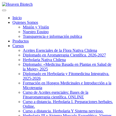
Inicio
Quienes Somos
Misión y Visión
Nuestro Equipo
Transparencia e información publica
Productos
Cursos
Aceites Esenciales de la Flora Nativa Chilena
Diplomado en Aromaterapia Científica. 2026-2027
Herbolaria Nativa Chilena
Diplomado: «Medicina Basada en Plantas en Salud de
la Mujer» 2025
Diplomado en Herbolaria y Fitomedicina Integrativa.
2025-2026
Formación en Hongos Medicinales e Introducción a la
Micoterapia
Curso de Aceites esenciales: Bases de la
Fitoaromaterapia científica. ONLINE
Curso a distancia. Herbolaria I. Preparaciones herbales.
Online.
Curso a distancia. Herbolaria Y Sistema nervioso.
Herbolaria III y Sistema Musculo Esquelético. Viernes.