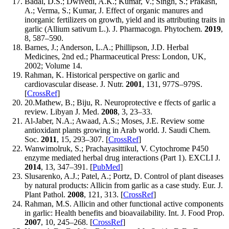
Badal, D.S.; Dwivedi, A.K.; Kumar, V.; Singh, S.; Prakash,
A.; Verma, S.; Kumar, J. Effect of organic manures and
inorganic fertilizers on growth, yield and its attributing traits in
garlic (Allium sativum L.). J. Pharmacogn. Phytochem.
2019
,
8, 587–590.
Barnes, J.; Anderson, L.A.; Phillipson, J.D. Herbal
Medicines, 2nd ed.; Pharmaceutical Press: London, UK,
2002; Volume 14.
Rahman, K. Historical perspective on garlic and
cardiovascular disease. J. Nutr.
2001
, 131, 977S–979S.
[
CrossRef
]
20.Mathew, B.; Biju, R. Neuroprotective e ffects of garlic a
review. Libyan J. Med.
2008
, 3, 23–33.
Al-Jaber, N.A.; Awaad, A.S.; Moses, J.E. Review some
antioxidant plants growing in Arab world. J. Saudi Chem.
Soc.
2011
, 15, 293–307. [
CrossRef
]
Wanwimolruk, S.; Prachayasittikul, V. Cytochrome P450
enzyme mediated herbal drug interactions (Part 1). EXCLI J.
2014
, 13, 347–391. [
PubMed
]
Slusarenko, A.J.; Patel, A.; Portz, D. Control of plant diseases
by natural products: Allicin from garlic as a case study. Eur. J.
Plant Pathol.
2008
, 121, 313. [
CrossRef
]
Rahman, M.S. Allicin and other functional active components
in garlic: Health benefits and bioavailability. Int. J. Food Prop.
2007
, 10, 245–268. [
CrossRef
]