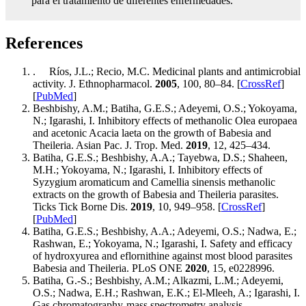
para el tratamiento de diferentes enfermedades.
References
. Ríos, J.L.; Recio, M.C. Medicinal plants and antimicrobial
activity. J. Ethnopharmacol.
2005
, 100, 80–84. [
CrossRef
]
[
PubMed
]
Beshbishy, A.M.; Batiha, G.E.S.; Adeyemi, O.S.; Yokoyama,
N.; Igarashi, I. Inhibitory effects of methanolic Olea europaea
and acetonic Acacia laeta on the growth of Babesia and
Theileria. Asian Pac. J. Trop. Med.
2019
, 12, 425–434.
Batiha, G.E.S.; Beshbishy, A.A.; Tayebwa, D.S.; Shaheen,
M.H.; Yokoyama, N.; Igarashi, I. Inhibitory effects of
Syzygium aromaticum and Camellia sinensis methanolic
extracts on the growth of Babesia and Theileria parasites.
Ticks Tick Borne Dis.
2019
, 10, 949–958. [
CrossRef
]
[
PubMed
]
Batiha, G.E.S.; Beshbishy, A.A.; Adeyemi, O.S.; Nadwa, E.;
Rashwan, E.; Yokoyama, N.; Igarashi, I. Safety and efficacy
of hydroxyurea and eflornithine against most blood parasites
Babesia and Theileria. PLoS ONE
2020
, 15, e0228996.
Batiha, G.-S.; Beshbishy, A.M.; Alkazmi, L.M.; Adeyemi,
O.S.; Nadwa, E.H.; Rashwan, E.K.; El-Mleeh, A.; Igarashi, I.
Gas chromatography-mass spectrometry analysis,