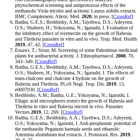
phytochemical screening and antiprotozoal effects of the
methanolic Viola tricolor and acetonic Laurus nobilis extracts.
BMC Complement. Altern. Med.
2020
, in press. [
CrossRef
]
Batiha, G.E.S.; Beshbishy, A.M.; Tayebwa, D.S.; Adeyemi,
O.S.; Shaheen, H.; Yokoyama, N.; Igarashi, I. Evaluation of
the inhibitory effect of ivermectin on the growth of Babesia
and Theileria parasites in vitro and in vivo. Trop. Med. Health
2019
, 47, 42. [
CrossRef
]
Essawi, T.; Srour, M. Screening of some Palestinian medicinal
plants for antibacterial activity. J. Ethnopharmacol.
2000
, 70,
343–349. [
CrossRef
]
Batiha, G.E.S.; Beshbishy, A.M.; Tayebwa, D.S.; Adeyemi,
O.S.; Shaheen, H.; Yokoyama, N.; Igarashi, I. The effects of
trans-chalcone and chalcone 4 hydrate on the growth of
Babesia and Theileria. PLoS Negl. Trop. Dis.
2019
, 13,
e0007030. [
CrossRef
]
Beshbishy, A.M.; Batiha, G.E.; Yokoyama, N.; Igarashi, I.
Ellagic acid microspheres restrict the growth of Babesia and
Theileria in vitro and Babesia microti in vivo. Parasites
Vectors
2019
, 12, 269. [
CrossRef
]
Batiha, G.E.S.; Beshbishy, A.A.; Tayebwa, D.S.; Adeyemi,
O.S.; Yokoyama, N.; Igarashi, I. Anti-piroplasmic potential of
the methanolic Peganum harmala seeds and ethanolic
Artemisia absinthium leaf extracts. J. Protozool. Res.
2019
,