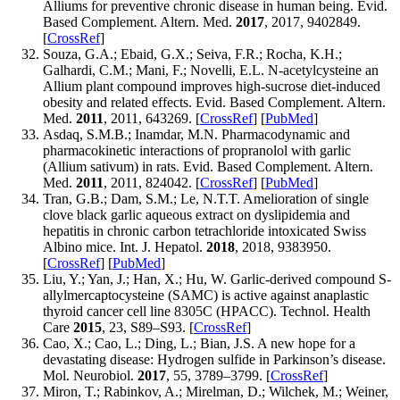
Alliums for preventive chronic disease in human being. Evid.
Based Complement. Altern. Med.
2017
, 2017, 9402849.
[
CrossRef
]
Souza, G.A.; Ebaid, G.X.; Seiva, F.R.; Rocha, K.H.;
Galhardi, C.M.; Mani, F.; Novelli, E.L. N-acetylcysteine an
Allium plant compound improves high-sucrose diet-induced
obesity and related effects. Evid. Based Complement. Altern.
Med.
2011
, 2011, 643269. [
CrossRef
] [
PubMed
]
Asdaq, S.M.B.; Inamdar, M.N. Pharmacodynamic and
pharmacokinetic interactions of propranolol with garlic
(Allium sativum) in rats. Evid. Based Complement. Altern.
Med.
2011
, 2011, 824042. [
CrossRef
] [
PubMed
]
Tran, G.B.; Dam, S.M.; Le, N.T.T. Amelioration of single
clove black garlic aqueous extract on dyslipidemia and
hepatitis in chronic carbon tetrachloride intoxicated Swiss
Albino mice. Int. J. Hepatol.
2018
, 2018, 9383950.
[
CrossRef
] [
PubMed
]
Liu, Y.; Yan, J.; Han, X.; Hu, W. Garlic-derived compound S-
allylmercaptocysteine (SAMC) is active against anaplastic
thyroid cancer cell line 8305C (HPACC). Technol. Health
Care
2015
, 23, S89–S93. [
CrossRef
]
Cao, X.; Cao, L.; Ding, L.; Bian, J.S. A new hope for a
devastating disease: Hydrogen sulfide in Parkinson’s disease.
Mol. Neurobiol.
2017
, 55, 3789–3799. [
CrossRef
]
Miron, T.; Rabinkov, A.; Mirelman, D.; Wilchek, M.; Weiner,