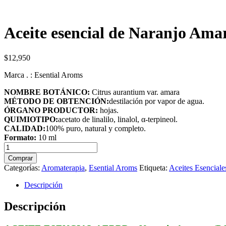
Aceite esencial de Naranjo Am
$
12,950
Marca . : Esential Aroms
NOMBRE BOTÁNICO:
Citrus aurantium var. amara
MÉTODO DE OBTENCIÓN:
destilación por vapor de agua.
ÓRGANO PRODUCTOR:
hojas.
QUIMIOTIPO:
acetato de linalilo, linalol, α-terpineol.
CALIDAD:
100% puro, natural y completo.
Formato:
10 ml
Aceite
esencial
Comprar
de
Categorías:
Aromaterapia
,
Esential Aroms
Etiqueta:
Aceites Esenciale
Naranjo
Amargo
Descripción
(PGB)
cantidad
Descripción