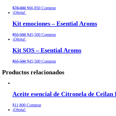
$
78,000
$
66,850
Comprar
¡Oferta!
Kit emociones – Esential Aroms
$
55,500
$
45,500
Comprar
¡Oferta!
Kit SOS – Esential Aroms
$
55,500
$
45,500
Comprar
Productos relacionados
Aceite esencial de Citronela de Ceilan
$
11,800
Comprar
¡Oferta!