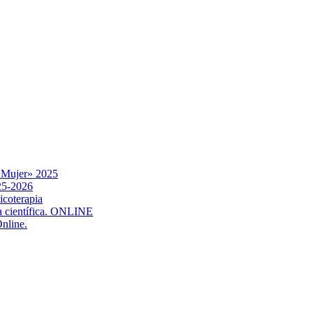
a Mujer» 2025
025-2026
icoterapia
ia científica. ONLINE
Online.