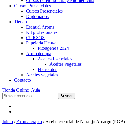
Cursos de Herbolaria y Fitomedicina
Cursos Presenciales
Cursos Presenciales
Diplomados
Tienda
Esential Aroms
Kit profesionales
CURSOS
Papelería Heaven
Fitoagenda 2024
Aromaterapia
Aceites Esenciales
Aceites vegetales
Hidrolatos
Aceites vegetales
Contacto
Tienda Online
Aula
Buscar
Buscar
por:
Inicio
/
Aromaterapia
/ Aceite esencial de Naranjo Amargo (PGB)