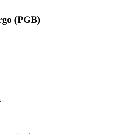
argo (PGB)
s