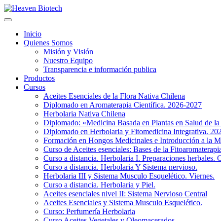
Inicio
Quienes Somos
Misión y Visión
Nuestro Equipo
Transparencia e información publica
Productos
Cursos
Aceites Esenciales de la Flora Nativa Chilena
Diplomado en Aromaterapia Científica. 2026-2027
Herbolaria Nativa Chilena
Diplomado: «Medicina Basada en Plantas en Salud de l
Diplomado en Herbolaria y Fitomedicina Integrativa. 2
Formación en Hongos Medicinales e Introducción a la M
Curso de Aceites esenciales: Bases de la Fitoaromaterap
Curso a distancia. Herbolaria I. Preparaciones herbales. 
Curso a distancia. Herbolaria Y Sistema nervioso.
Herbolaria III y Sistema Musculo Esquelético. Viernes.
Curso a distancia. Herbolaria y Piel.
Aceites esenciales nivel II: Sistema Nervioso Central
Aceites Esenciales y Sistema Musculo Esquelético.
Curso: Perfumería Herbolaria
Curso Aceites Vegetales y Oleomacerados