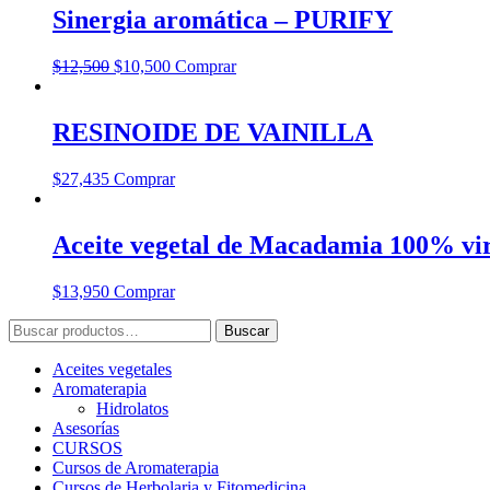
Sinergia aromática – PURIFY
$
12,500
$
10,500
Comprar
RESINOIDE DE VAINILLA
$
27,435
Comprar
Aceite vegetal de Macadamia 100% vir
$
13,950
Comprar
Buscar
Buscar
por:
Aceites vegetales
Aromaterapia
Hidrolatos
Asesorías
CURSOS
Cursos de Aromaterapia
Cursos de Herbolaria y Fitomedicina