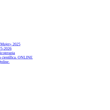
a Mujer» 2025
025-2026
icoterapia
ia científica. ONLINE
Online.