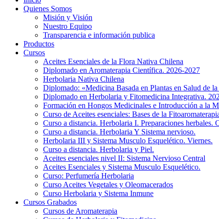
Quienes Somos
Misión y Visión
Nuestro Equipo
Transparencia e información publica
Productos
Cursos
Aceites Esenciales de la Flora Nativa Chilena
Diplomado en Aromaterapia Científica. 2026-2027
Herbolaria Nativa Chilena
Diplomado: «Medicina Basada en Plantas en Salud de l
Diplomado en Herbolaria y Fitomedicina Integrativa. 2
Formación en Hongos Medicinales e Introducción a la M
Curso de Aceites esenciales: Bases de la Fitoaromaterap
Curso a distancia. Herbolaria I. Preparaciones herbales. 
Curso a distancia. Herbolaria Y Sistema nervioso.
Herbolaria III y Sistema Musculo Esquelético. Viernes.
Curso a distancia. Herbolaria y Piel.
Aceites esenciales nivel II: Sistema Nervioso Central
Aceites Esenciales y Sistema Musculo Esquelético.
Curso: Perfumería Herbolaria
Curso Aceites Vegetales y Oleomacerados
Curso Herbolaria y Sistema Inmune
Cursos Grabados
Cursos de Aromaterapia