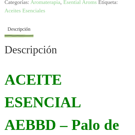
Categorías:
Aromaterapia
,
Esential Aroms
Etiqueta:
Palo
Aceites Esenciales
de
Rosa
cantidad
Descripción
Descripción
ACEITE
ESENCIAL
AEBBD – Palo de