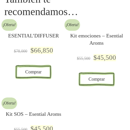
recomendamos…
¡Oferta!
¡Oferta!
ESENTIAL’DIFFUSER
Kit emociones – Esential
Aroms
$
66,850
$
78,000
$
45,500
$
55,500
Comprar
Comprar
¡Oferta!
Kit SOS – Esential Aroms
$
45,500
$
55,500